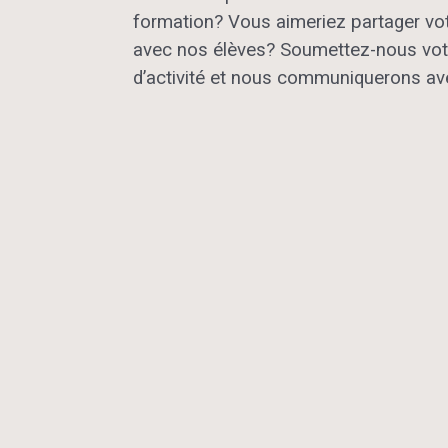
formation
?
V
ous
aimeriez
partager vo
avec nos élèves
?
Soumettez-nous vot
d’
activité
et nous communiquerons av