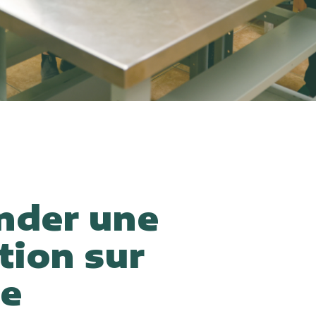
der une
tion sur
e